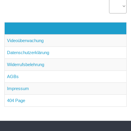
#
Passwort
vergessen?
Titel
Videoüberwachung
Login
Datenschutzerklärung
with
Login
Widerrufsbelehrung
Facebook
with
AGBs
Impressum
Google
404 Page
+